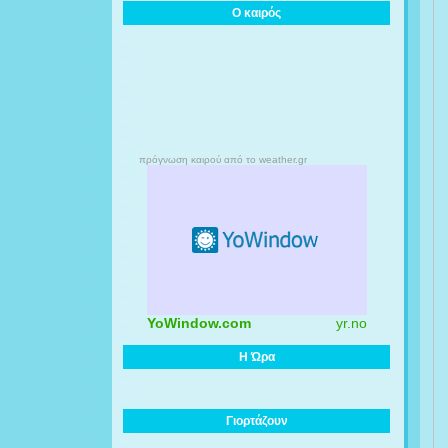
Ο καιρός
πρόγνωση καιρού από το weather.gr
YoWindow.com
yr.no
Η Ώρα
Γιορτάζουν