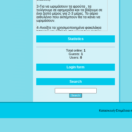
3-Για να ωριμάσουν τα φρούτα , τα
τυλίγουμε σε εφημερίδα και τα βάζουμε σε
ένα ζεστό μέρος για 2-3 μέρες. Το αέριο
αιθυλένιο που εκπέμπουν θα τα κάνει να
ωριμάσουν.
4-Ανοίξτε τα χρησιμοποιημένα φακελάκια
τσαγιού και ρίξτε το στο χώμα των φυτών
σας για να απορροφήσουν όλες τις
θρεπτικές ουσίες. Χρησιμοποιείστε το ειδικά
Statistics
στις τριανταφυλλιές και τις φτέρες. Ακόμα και
στα αδύνατα φυτά, αν τα ποτίσετε με τσάι
δύο φορές την ημέρα θα βρουν γρήγορα την
Total online:
1
"υγειά" τους.
Guests:
1
Users:
0
Login form
Search
Κατασκευή-Επιμέλεια 