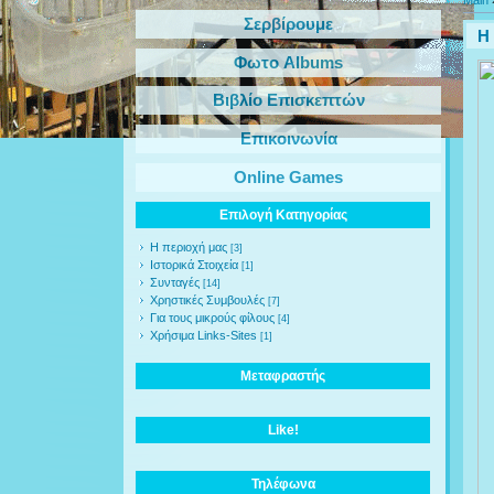
Main
Σερβίρουμε
Η
Φωτο Albums
Βιβλίο Επισκεπτών
Επικοινωνία
Online Games
Επιλογή Κατηγορίας
Η περιοχή μας
[3]
Ιστορικά Στοιχεία
[1]
Συνταγές
[14]
Χρηστικές Συμβουλές
[7]
Για τους μικρούς φίλους
[4]
Χρήσιμα Links-Sites
[1]
Μεταφραστής
Like!
Τηλέφωνα