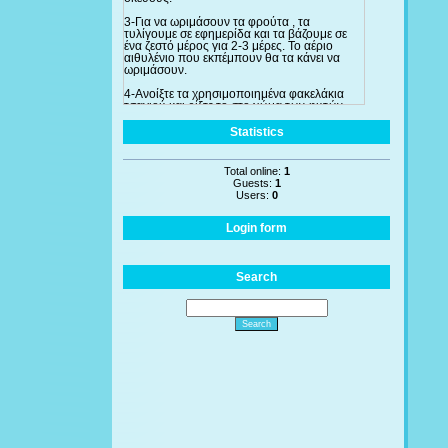
3-Για να ωριμάσουν τα φρούτα , τα
τυλίγουμε σε εφημερίδα και τα βάζουμε σε
ένα ζεστό μέρος για 2-3 μέρες. Το αέριο
αιθυλένιο που εκπέμπουν θα τα κάνει να
ωριμάσουν.
4-Ανοίξτε τα χρησιμοποιημένα φακελάκια
τσαγιού και ρίξτε το στο χώμα των φυτών
σας για να απορροφήσουν όλες τις
θρεπτικές ουσίες. Χρησιμοποιείστε το ειδικά
Statistics
στις τριανταφυλλιές και τις φτέρες. Ακόμα και
στα αδύνατα φυτά, αν τα ποτίσετε με τσάι
δύο φορές την ημέρα θα βρουν γρήγορα την
Total online:
1
"υγειά" τους.
Guests:
1
Users:
0
Login form
Search