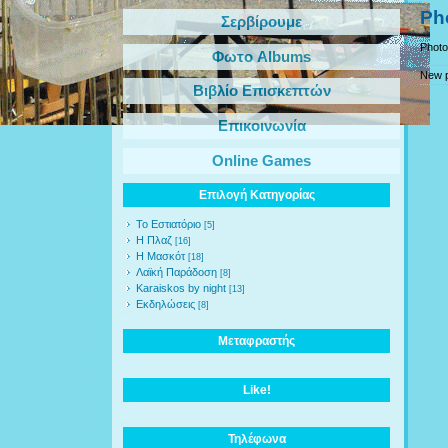
Ph
Σερβίρουμε
Phot
Φωτο Albums
New 
Βιβλίο Επισκεπτών
Επικοινωνία
Online Games
Επιλογή Κατηγορίας
Το Εστιατόριο
[5]
Η Πλαζ
[16]
Η Μασκότ
[18]
Λαϊκή Παράδοση
[8]
Karaiskos by night
[13]
Εκδηλώσεις
[8]
Μεταφραστής
Like!
Τηλέφωνα