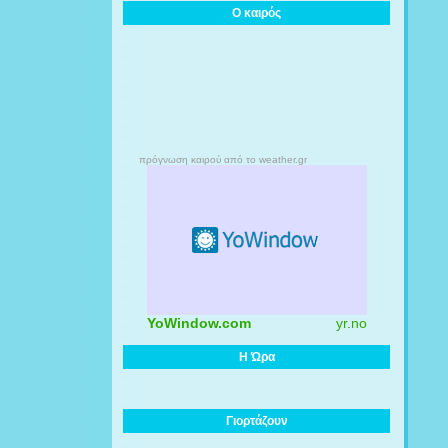
Ο καιρός
πρόγνωση καιρού από το weather.gr
YoWindow.com
yr.no
Η Ώρα
Γιορτάζουν