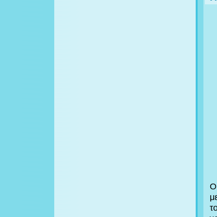
Ο
μ
τ