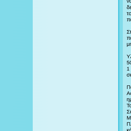
ν
δ
τ
π
Σ
π
μ
Υ
5
1
σ
Π
Α
η
Τ
Σ
Μ
Π
κ