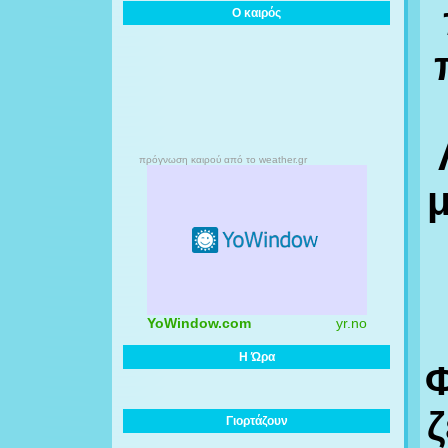
Ο καιρός
πρόγνωση καιρού από το weather.gr
μ
YoWindow.com
yr.no
Η Ώρα
Φ
ζ
Γιορτάζουν