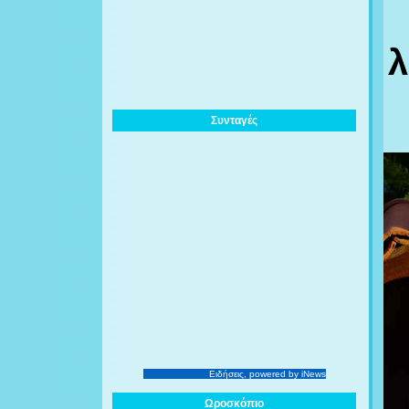
λ
Συνταγές
Ειδήσεις
, powered by iNews
Ωροσκόπιο