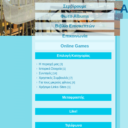
Α
Σερβίρουμε
Φωτο Albums
Βιβλίο Επισκεπτών
Επικοινωνία
Online Games
Επιλογή Κατηγορίας
Η περιοχή μας
[3]
Ιστορικά Στοιχεία
[1]
Συνταγές
[14]
Χρηστικές Συμβουλές
[7]
Για τους μικρούς φίλους
[4]
Χρήσιμα Links-Sites
[1]
Μεταφραστής
Like!
Τηλέφωνα