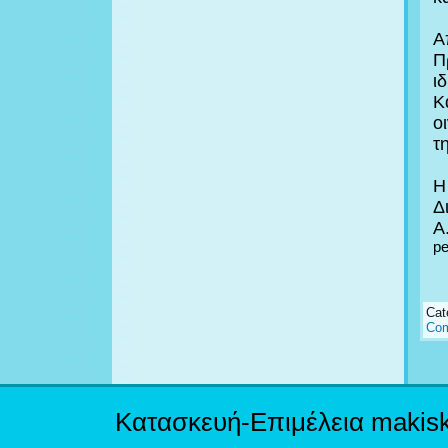
Α
Π
ι
Κ
ο
τ
Η
Δ
Α
pe
Cat
Com
Κατασκευή-Επιμέλεια makis