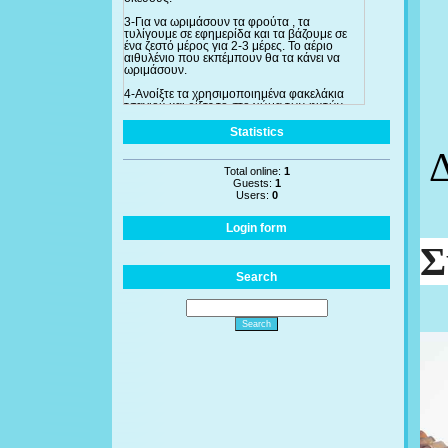
3-Για να ωριμάσουν τα φρούτα , τα
τυλίγουμε σε εφημερίδα και τα βάζουμε σε
ένα ζεστό μέρος για 2-3 μέρες. Το αέριο
αιθυλένιο που εκπέμπουν θα τα κάνει να
ωριμάσουν.
4-Ανοίξτε τα χρησιμοποιημένα φακελάκια
τσαγιού και ρίξτε το στο χώμα των φυτών
σας για να απορροφήσουν όλες τις
θρεπτικές ουσίες. Χρησιμοποιείστε το ειδικά
Statistics
στις τριανταφυλλιές και τις φτέρες. Ακόμα και
Δ
στα αδύνατα φυτά, αν τα ποτίσετε με τσάι
δύο φορές την ημέρα θα βρουν γρήγορα την
Total online:
1
"υγειά" τους.
Guests:
1
Users:
0
Login form
Search